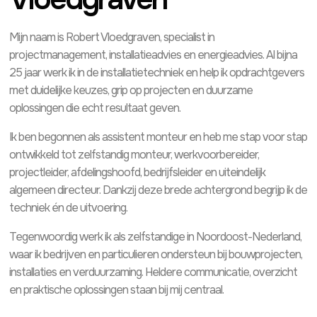
Mijn naam is Robert Vloedgraven, specialist in
projectmanagement, installatieadvies en energieadvies. Al bijna
25 jaar werk ik in de installatietechniek en help ik opdrachtgevers
met duidelijke keuzes, grip op projecten en duurzame
oplossingen die echt resultaat geven.
Ik ben begonnen als assistent monteur en heb me stap voor stap
ontwikkeld tot zelfstandig monteur, werkvoorbereider,
projectleider, afdelingshoofd, bedrijfsleider en uiteindelijk
algemeen directeur. Dankzij deze brede achtergrond begrijp ik de
techniek én de uitvoering.
Tegenwoordig werk ik als zelfstandige in Noordoost-Nederland,
waar ik bedrijven en particulieren ondersteun bij bouwprojecten,
installaties en verduurzaming. Heldere communicatie, overzicht
en praktische oplossingen staan bij mij centraal.