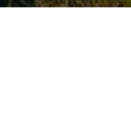
Benieuwd wat ik voor
jouw project kan
betekenen?
Samen zorgen we voor grip, duidelijkheid en kwaliteit.
Neem vrijblijvend contact op, ik denk graag met je mee.
Plan een kennismaking