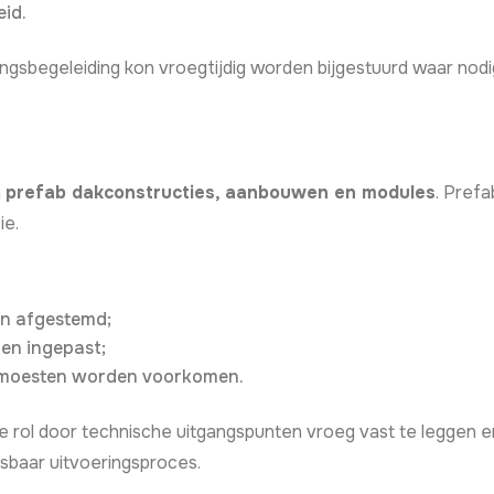
id.
gsbegeleiding kon vroegtijdig worden bijgestuurd waar nodig
n
prefab dakconstructies, aanbouwen en modules
. Prefa
ie.
en afgestemd;
den ingepast;
jk moesten worden voorkomen.
 rol door technische uitgangspunten vroeg vast te leggen e
baar uitvoeringsproces.