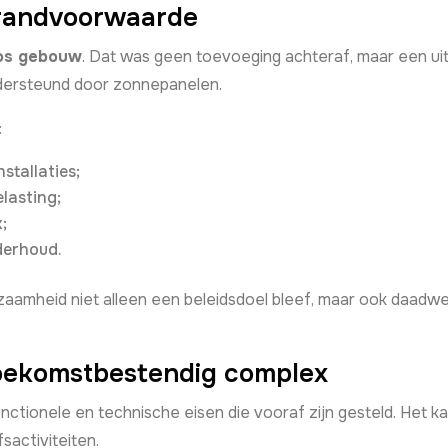
 randvoorwaarde
oos gebouw
. Dat was geen toevoeging achteraf, maar een u
ondersteund door zonnepanelen.
:
stallaties;
lasting;
;
derhoud.
aamheid niet alleen een beleidsdoel bleef, maar ook daadwerk
toekomstbestendig complex
ctionele en technische eisen die vooraf zijn gesteld. Het k
fsactiviteiten.